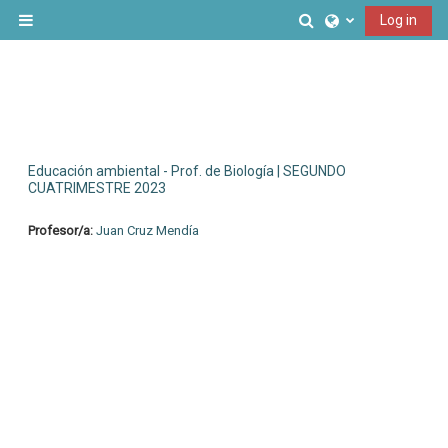
Skip to main content
Toggle search inp
Log in
Side panel
Educación ambiental - Prof. de Biología | SEGUNDO
CUATRIMESTRE 2023
Profesor/a:
Juan Cruz Mendía