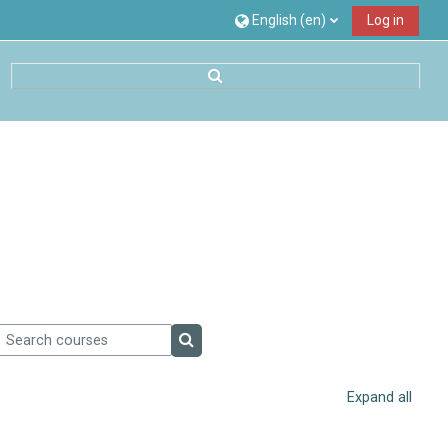
English ‎(en)‎
Log in
Toggle search input
earch courses
Search courses
Expand all