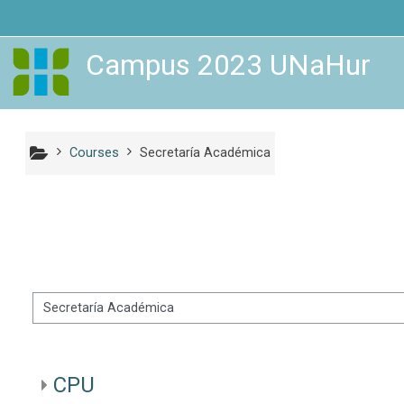
Skip to main content
Campus 2023 UNaHur
Courses
Secretaría Académica
rse categories
CPU