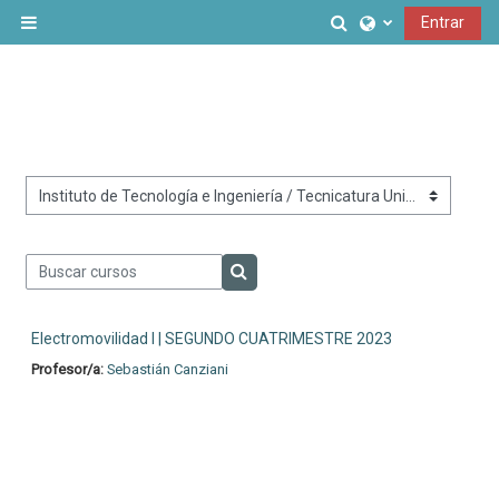
Salta al contenido principal
Selector de búsq
Entrar
Panel lateral
Categorías
Buscar cursos
Buscar cursos
Electromovilidad I | SEGUNDO CUATRIMESTRE 2023
Profesor/a:
Sebastián Canziani